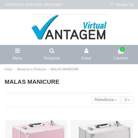
CONTATOS: 916376101 / 255101566 *
Desejos (
0
)
0
Menu
Pesquisar
Entrar
Carrinho
Início
Manicure e Pedicure
MALAS MANICURE
MALAS MANICURE
Relevância
3