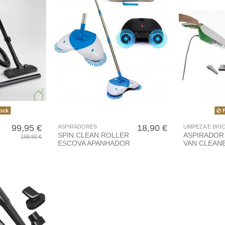
ock
F
99,95 €
18,90 €
ASPIRADORES
LIMPEZA E BR
SPIN CLEAN ROLLER
ASPIRADOR
199,90 €
ESCOVA APANHADOR
VAN CLEANE