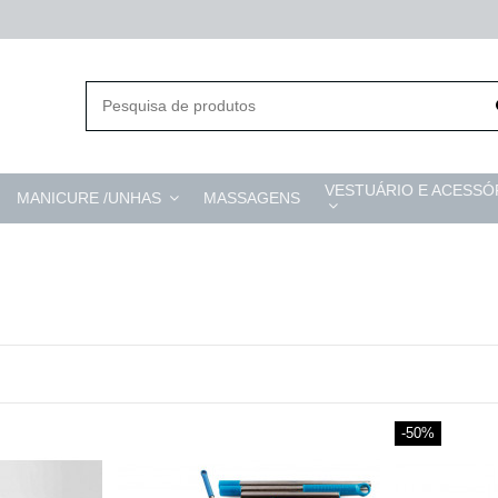
VESTUÁRIO E ACESSÓ
MANICURE /UNHAS
MASSAGENS
-50%