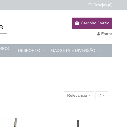
Desejos (
0
)
Carrinho
/
Vazio
Entrar
RIOS
DESPORTO
GADGETS E DIVERSÃO
Relevância
7