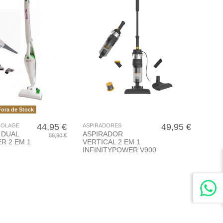
ora de Stock
44,95 €
49,95 €
ICOLAGE
ASPIRADORES
 DUAL
ASPIRADOR
89,90 €
R 2 EM 1
VERTICAL 2 EM 1
INFINITYPOWER V900