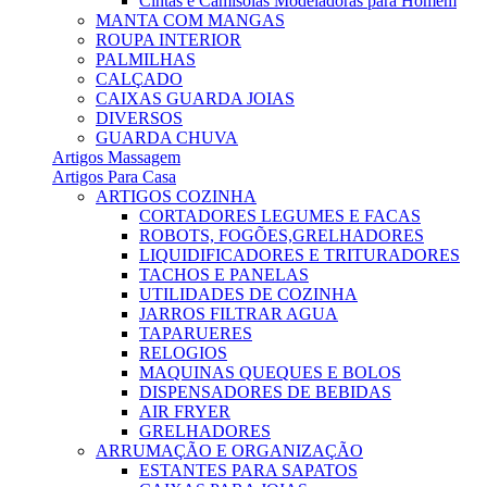
Cintas e Camisolas Modeladoras para Homem
MANTA COM MANGAS
ROUPA INTERIOR
PALMILHAS
CALÇADO
CAIXAS GUARDA JOIAS
DIVERSOS
GUARDA CHUVA
Artigos Massagem
Artigos Para Casa
ARTIGOS COZINHA
CORTADORES LEGUMES E FACAS
ROBOTS, FOGÕES,GRELHADORES
LIQUIDIFICADORES E TRITURADORES
TACHOS E PANELAS
UTILIDADES DE COZINHA
JARROS FILTRAR AGUA
TAPARUERES
RELOGIOS
MAQUINAS QUEQUES E BOLOS
DISPENSADORES DE BEBIDAS
AIR FRYER
GRELHADORES
ARRUMAÇÃO E ORGANIZAÇÃO
ESTANTES PARA SAPATOS