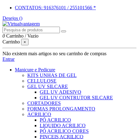
CONTATOS: 916376101 / 255101566 *
Desejos (
)
0
Carrinho
/
Vazio
Carrinho
×
Não existem mais artigos no seu carrinho de compras
Entrar
Manicure e Pedicure
KITS UNHAS DE GEL
CELLULOSE
GEL UV SILCARE
GEL UV ADESIVO
GEL UV CONTRUTOR SILCARE
CORTADORES
FORMAS PROLONGAMENTO
ACRILICO
PÓ ACRILICO
LIQUIDO ACRILICO
PÓ ACRILICO CORES
PINCEIS ACRILICO