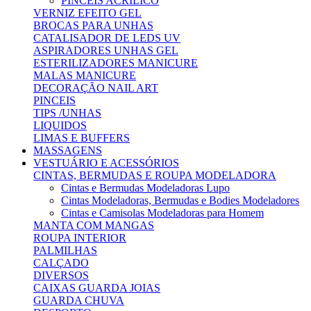
PINCEIS ACRILICO
VERNIZ EFEITO GEL
BROCAS PARA UNHAS
CATALISADOR DE LEDS UV
ASPIRADORES UNHAS GEL
ESTERILIZADORES MANICURE
MALAS MANICURE
DECORAÇÃO NAIL ART
PINCEIS
TIPS /UNHAS
LIQUIDOS
LIMAS E BUFFERS
MASSAGENS
VESTUÁRIO E ACESSÓRIOS
CINTAS, BERMUDAS E ROUPA MODELADORA
Cintas e Bermudas Modeladoras Lupo
Cintas Modeladoras, Bermudas e Bodies Modeladores
Cintas e Camisolas Modeladoras para Homem
MANTA COM MANGAS
ROUPA INTERIOR
PALMILHAS
CALÇADO
DIVERSOS
CAIXAS GUARDA JOIAS
GUARDA CHUVA