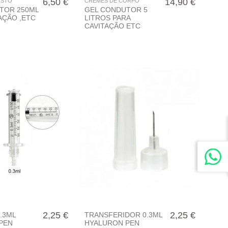
6,50 €
14,90 €
OSTO
CREMES DE CORPO
TOR 250ML
GEL CONDUTOR 5
AÇÃO ,ETC
LITROS PARA
CAVITAÇÃO ETC
2,25 €
2,25 €
.3ML
TRANSFERIDOR 0.3ML
PEN
HYALURON PEN