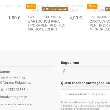
Novo
Novo
Sob encomenda
F
1,90 €
4,90 €
CARTUCHOS DERMAPEN
CARTUCHOS D
CARTUCHOS PARA
CARTUCHO
HYDRA PEN H6 Dr.PEN
PEN H5 DR.
MICRONEEDLING
MICRONEED
Segue-nos
ntagem
vinte e três 674
0 Varzea Felgueiras
Quero receber promoções po
01 / 255101566 *
irtualvantagem.pt
Pode cancelar a subscrição a qualquer
rede móvel e fixa nacional
momento. Para tal, consulte a nossa inf
de contacto na declaração legal.