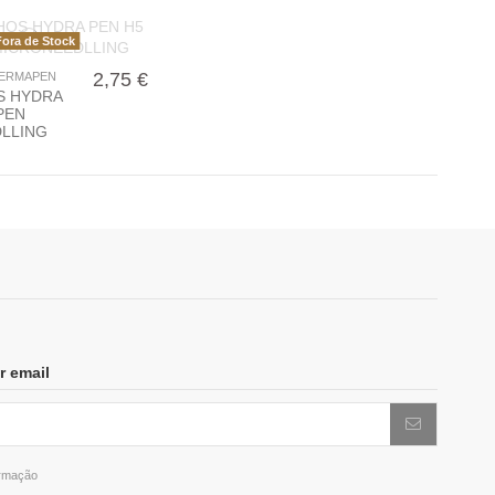
ora de Stock
2,75 €
ERMAPEN
S HYDRA
PEN
LLING
r email
ormação