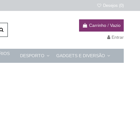
Desejos (
0
)
Carrinho
/
Vazio
Entrar
RIOS
DESPORTO
GADGETS E DIVERSÃO